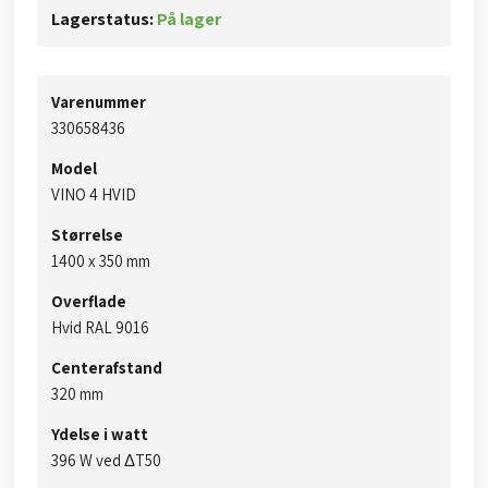
Lagerstatus:
På lager
Varenummer
​​​​330658436​
Model
​VINO 4 HVID​
Størrelse
​1400 x 350 mm​​
Overflade
Hvid RAL 9016
Centerafstand
320 mm
Ydelse i watt
​396 W ved ΔT50