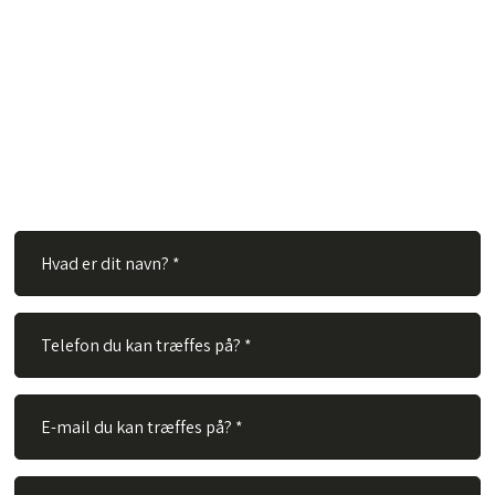
Har du spørgsmål?
Hos TVS Designradiatorer A/S besvarer vi gerne dine
spørgsmål. Ingen spørgsmål er for store eller for små. Derfor
er du velkommen til at kontakte os via vores kontaktformular.
Alt du skal gøre er at udfylde nedenstående felter og vi vil
besvare dit spørgsmål hurtigst muligt.