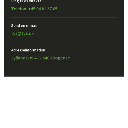
Ring til os direkte
Telefon: +45 64 81 37 05
Send en e-mail​
tvs@tvs.dk
Adresseinformation
Jyllandsvej 4-6, 5400 Bogense
Created and hosted by Group Online
TVS Design A/S – CVR: 32302971