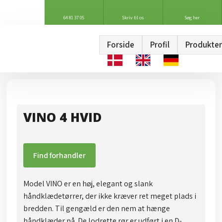
64 81 37 05
Skriv til os
Søg her
Forside
Profil
Produkter
VINO 4 HVID
Find forhandler
Model VINO er en høj, elegant og slank
håndklædetørrer, der ikke kræver ret meget plads i
bredden. Til gengæld er den nem at hænge
håndklæder på. De lodrette rør er udført i en D-