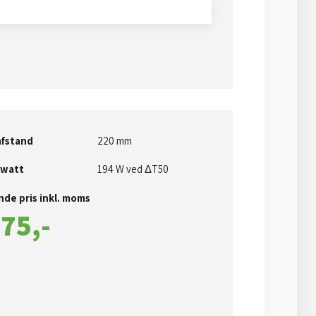
fstand
220 mm
 watt
194 W ved ΔT50​
de pris inkl. moms​
75,-​