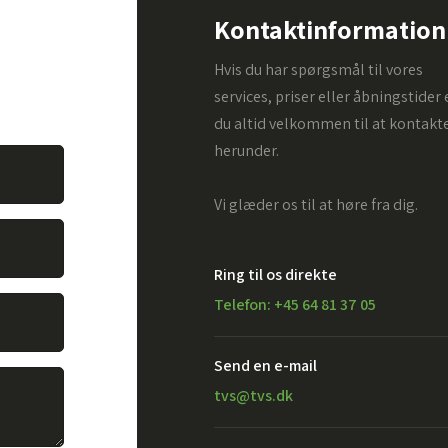
Kontaktinformation
. Alt du
Hvis du har spørgsmål til vores
vare dit
services, priser eller åbningstider 
du altid velkommen til at kontakt
herunder.
Vi glæder os til at høre fra dig.
Ring til os direkte
Telefon: +45 64 81 37 05
Send en e-mail​
tvs@tvs.dk