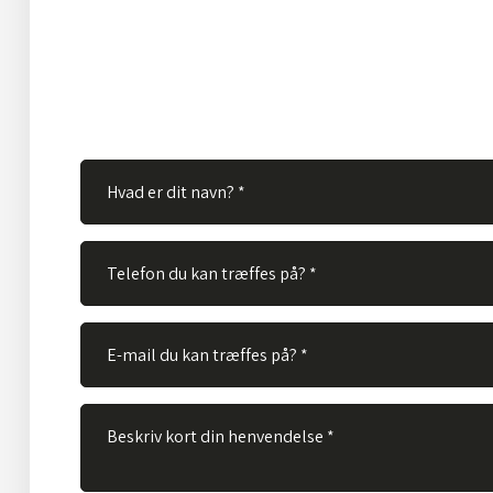
Ingen spørgsmål er for store eller for små. Derfor er du
velkommen til at kontakte os via vores kontaktformular
skal gøre er at udfylde nedenstående felter og vi vil bes
spørgsmål hurtigst muligt.