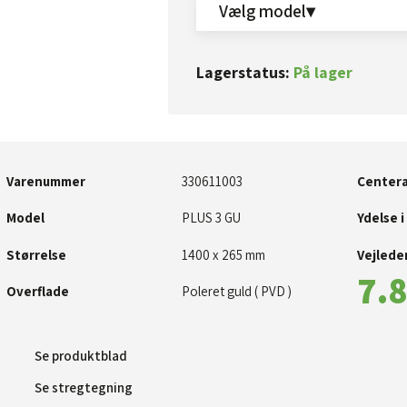
Vælg model▾
Lagerstatus:
På lager
Varenummer
330611003
Centera
Model
​PLUS 3 GU
Ydelse i
Størrelse
1400 x 265 mm
Vejleden
7.8
Overflade
Poleret guld ( PVD )
Se produktblad​
Se stregtegning