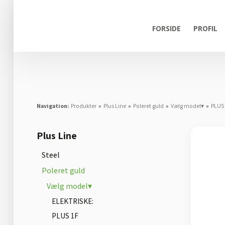
FORSIDE
PROFIL
Navigation:
Produkter
»
Plus Line
»
Poleret guld
»
Vælg model▾
»
PLUS
Plus Line
Steel
Poleret guld
Vælg model▾
ELEKTRISKE:
PLUS 1F