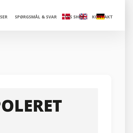
ISER
SPØRGSMÅL & SVAR
TVS SHOP
KONTAKT
POLERET