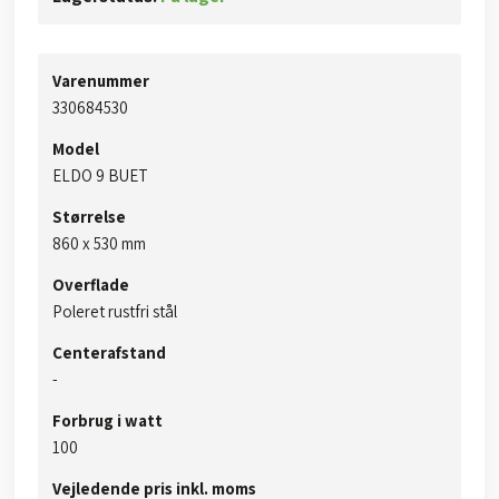
Varenummer
​330684530
Model
ELDO 9 BUET
Størrelse
860 x 530 mm​
Overflade
Poleret rustfri stål
Centerafstand
​-
Forbrug i watt
100​
Vejledende pris inkl. moms​