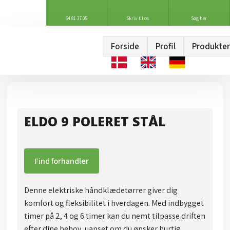
64 81 37 05
Skriv til os
Søg her
Forside
Profil
Produkter
ELDO 9 POLERET STÅL
Find forhandler
Denne elektriske håndklædetørrer giver dig
komfort og fleksibilitet i hverdagen. Med indbygget
timer på 2, 4 og 6 timer kan du nemt tilpasse driften
efter dine behov, uanset om du ønsker hurtig