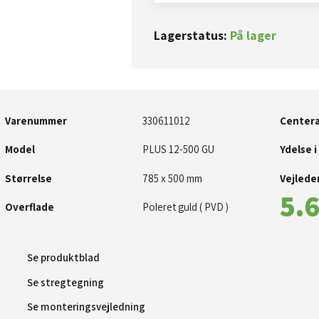
Lagerstatus:
På lager
Varenummer
330611012
Centera
Model
PLUS 12-500 GU
Ydelse i
Størrelse
785 x 500 mm​
Vejleden
5.6
Overflade
Poleret guld ( PVD )
Se produktblad​
Se stregtegning
Se monteringsvejledning