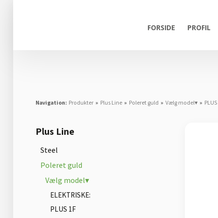
FORSIDE
PROFIL
Navigation:
Produkter
»
Plus Line
»
Poleret guld
»
Vælg model▾
»
PLUS
Plus Line
Steel
Poleret guld
Vælg model▾
ELEKTRISKE:
PLUS 1F