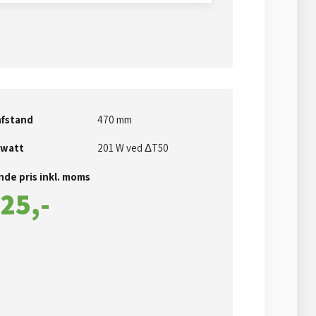
fstand
470 mm
 watt
201 W ved ΔT50​
de pris inkl. moms​
25,-​