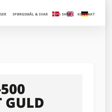
ISER
SPØRGSMÅL & SVAR
TVS SHOP
KONTAKT
-500
T GULD