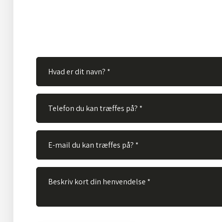
velkommen til at kontakte os via vores kontaktformular
skal gøre er at udfylde nedenstående felter og vi vil bes
spørgsmål hurtigst muligt.