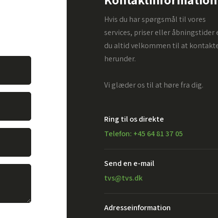
. Alt du
Hvis du har spørgsmål til vores
vare dit
services, priser eller åbningstider 
du altid velkommen til at kontakt
herunder.
Vi glæder os til at høre fra dig.
Ring til os direkte
Telefon: +45 64 81 37 05
Send en e-mail​
tvs@tvs.dk
Adresseinformation