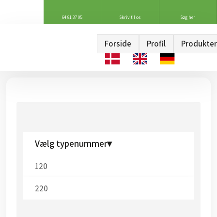
64 81 37 05
Skriv til os
Søg her
Forside
Profil
Produkter
Vælg typenummer▾
120
220