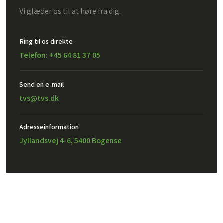
Vi glæder os til at høre fra dig.
Ring til os direkte
Telefon: +45 64 81 37 05
Send en e-mail​
tvs@tvs.dk
Adresseinformation
Jyllandsvej 4-6, 5400 Bogense
Created and hosted by Group Online
TVS Design A/S – CVR: 32302971