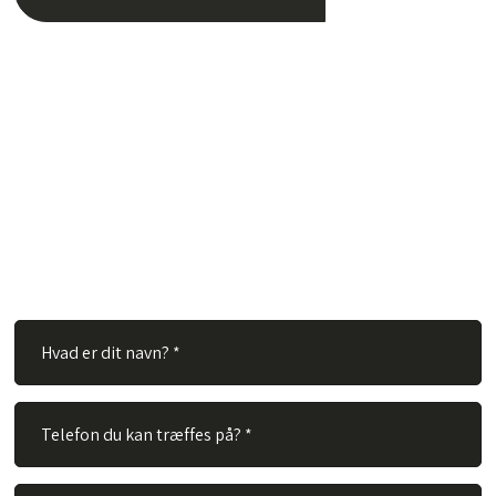
Har du spørgsmål?
Hos TVS Designradiatorer A/S besvarer vi gerne dine
spørgsmål. Ingen spørgsmål er for store eller for små. Derfor
er du velkommen til at kontakte os via vores kontaktformular.
Alt du skal gøre er at udfylde nedenstående felter og vi vil
besvare dit spørgsmål hurtigst muligt.