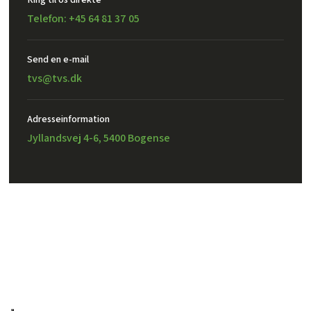
Telefon: +45 64 81 37 05
Send en e-mail​
tvs@tvs.dk
Adresseinformation
Jyllandsvej 4-6, 5400 Bogense
Created and hosted by Group Online
TVS Design A/S – CVR: 32302971