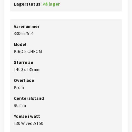
Lagerstatus:
På lager
Varenummer
330657514​
Model
​KIRO 2 CHROM
Størrelse
1400 x 135 mm
Overflade
Krom
Centerafstand
​90 mm
Ydelse i watt
​130 W ved ΔT50​