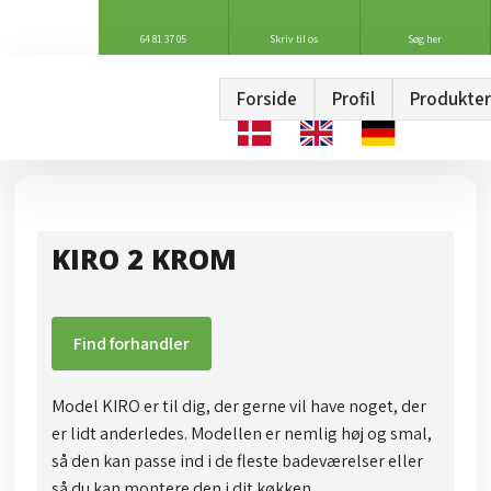
64 81 37 05
Skriv til os
Søg her
Forside
Profil
Produkter
KIRO 2 KROM
Find forhandler
Model KIRO er til dig, der gerne vil have noget, der
er lidt anderledes. Modellen er nemlig høj og smal,
så den kan passe ind i de fleste badeværelser eller
så du kan montere den i dit køkken.