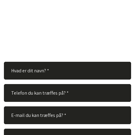
Har du spørgsmål?
Hos TVS Designradiatorer A/S besvarer vi gerne dine
spørgsmål. Ingen spørgsmål er for store eller for små. Derfor
er du velkommen til at kontakte os via vores kontaktformular.
Alt du skal gøre er at udfylde nedenstående felter og vi vil
besvare dit spørgsmål hurtigst muligt.