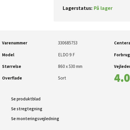
Lagerstatus:
På lager​
Varenummer
​​330685753
Centera
Model
ELDO 9 F
Forbrug
Størrelse
​860 x 530 mm​
Vejleden
4.0
Overflade
Sort
Se produktblad​
Se stregtegning
Se monteringsvejledning