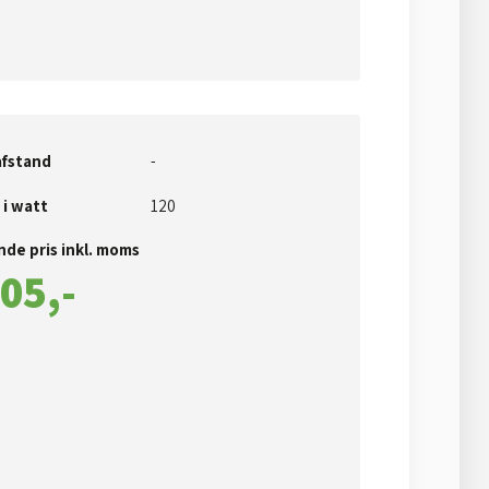
fstand
​-
 i watt
120​
de pris inkl. moms​
05​,-​