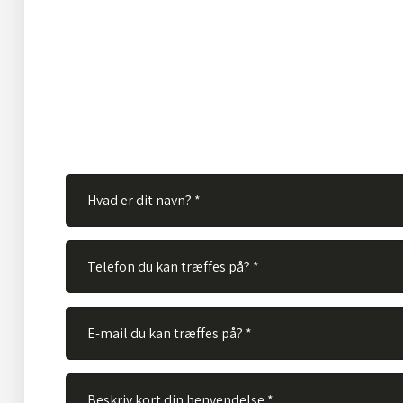
Har du spørgsmål?
Hos TVS Designradiatorer A/S besvarer vi gerne dine s
Ingen spørgsmål er for store eller for små. Derfor er du
velkommen til at kontakte os via vores kontaktformular
skal gøre er at udfylde nedenstående felter og vi vil bes
spørgsmål hurtigst muligt.