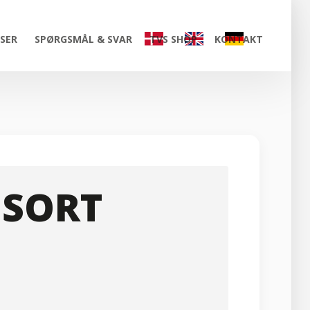
ISER
SPØRGSMÅL & SVAR
TVS SHOP
KONTAKT
 SORT