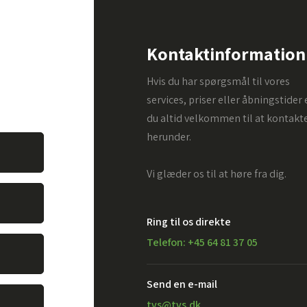
pørgsmål.
Kontaktinformation
. Alt du
Hvis du har spørgsmål til vores
vare dit
services, priser eller åbningstider 
du altid velkommen til at kontakt
herunder.
Vi glæder os til at høre fra dig.
Ring til os direkte
Telefon: +45 64 81 37 05
Send en e-mail​
tvs@tvs.dk