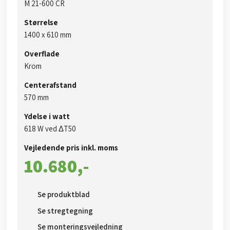
M 21-600 CR
Størrelse
1400 x 610 mm
Overflade
Krom
Centerafstand
​​570 mm
Ydelse i watt
618 W ved ΔT50
Vejledende pris inkl. moms​
10.680,-​
Se produktblad​
Se stregtegning
Se monteringsvejledning