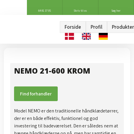
64 81 37 05
Skriv til os
Søg her
Forside
Profil
Produkter
NEMO 21-600 KROM
Find forhandler
Model NEMO er den traditionelle håndklædetørrer,
der er en både effektiv, funktionel og god
investering til badeværelset. Den er således nem at
hænge håndklæderne op på, men har samtidig en