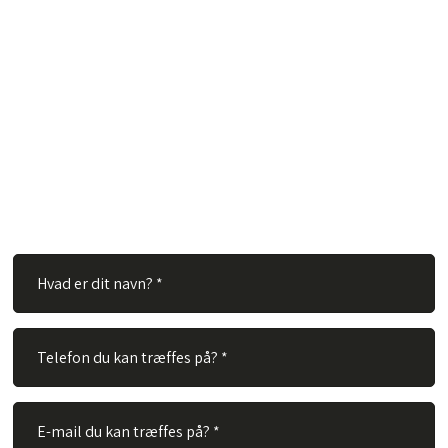
Har du spørgsmål?
Hos TVS Designradiatorer A/S besvarer vi gerne dine
spørgsmål. Ingen spørgsmål er for store eller for små. Derfor
er du velkommen til at kontakte os via vores kontaktformular.
Alt du skal gøre er at udfylde nedenstående felter og vi vil
besvare dit spørgsmål hurtigst muligt.