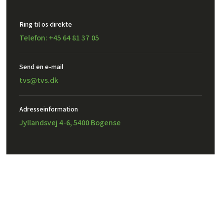
Ring til os direkte
Telefon: +45 64 81 37 05
Send en e-mail​
tvs@tvs.dk
Adresseinformation
Jyllandsvej 4-6, 5400 Bogense
Created and hosted by Group Online
TVS Design A/S – CVR: 32302971