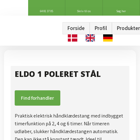
64 81 37 05
Skriv til os
Søg her
Forside
Profil
Produkter
ELDO 1 POLERET STÅL
Find forhandler
Praktisk elektrisk håndklædestang med indbygget
timerfunktion på 2, 4 og 6 timer. Når timeren
udløber, slukker håndklædestangen automatisk.
Den kan ikke stå konstant tændt. Ideel til