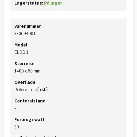
Lagerstatus:
På lager
Varenummer
330694001
Model
ELDO 1
Størrelse
1400 x 60 mm
Overflade
Poleret rustfri stål
Centerafstand
​-
Forbrug i watt
30​