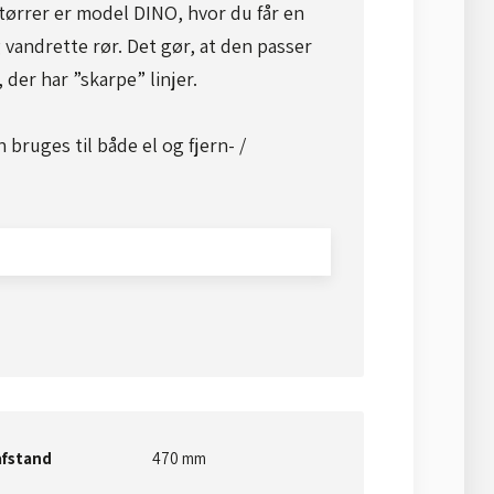
ørrer er model DINO, hvor du får en
 vandrette rør. Det gør, at den passer
 der har ”skarpe” linjer.
bruges til både el og fjern- /
fstand
470 mm