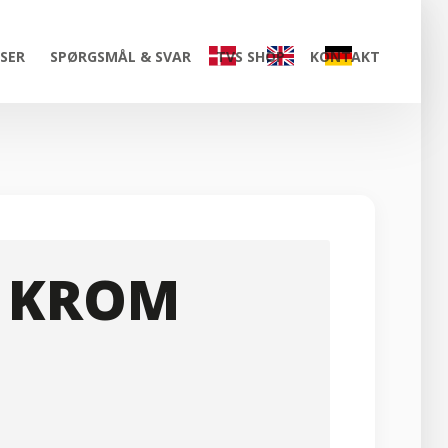
ISER
SPØRGSMÅL & SVAR
TVS SHOP
KONTAKT
2 KROM