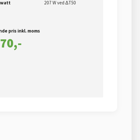
 watt
207 W ved ΔT50
de pris inkl. moms​
70,-​