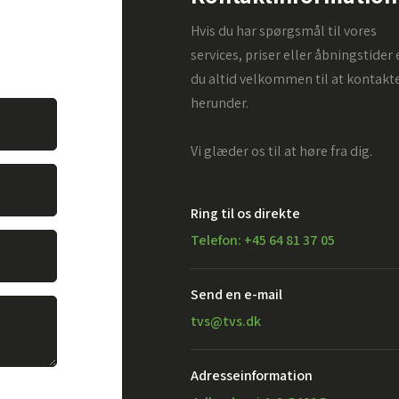
. Alt du
Hvis du har spørgsmål til vores
vare dit
services, priser eller åbningstider 
du altid velkommen til at kontakt
herunder.
Vi glæder os til at høre fra dig.
Ring til os direkte
Telefon: +45 64 81 37 05
Send en e-mail​
tvs@tvs.dk
Adresseinformation