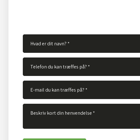
velkommen til at kontakte os via vores kontaktformular
skal gøre er at udfylde nedenstående felter og vi vil bes
spørgsmål hurtigst muligt.