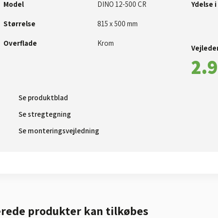
Model
​DINO 12-500 CR​
Ydelse i
Størrelse
​815 x 500 mm
Overflade
Krom
Vejleden
2.9
Se produktblad​
Se stregtegning
Se monteringsvejledning
rede produkter kan tilkøbes​