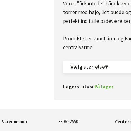
Vores ”firkantede” håndklædet
tørrer med høje, lidt buede og
perfekt ind i alle badeværelser,
Produktet er vandbåren og kan 
centralvarme​
Vælg størrelse▾
Lagerstatus:
På lager
Varenummer
330692550​​
Centera