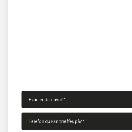
Har du spørgsmål?
Hos TVS Designradiatorer A/S besvarer vi gerne dine s
Ingen spørgsmål er for store eller for små. Derfor er du
velkommen til at kontakte os via vores kontaktformular
skal gøre er at udfylde nedenstående felter og vi vil bes
spørgsmål hurtigst muligt.