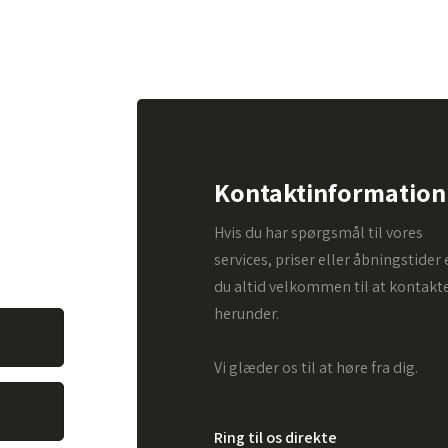
pørgsmål.
Kontaktinformation
. Alt du
Hvis du har spørgsmål til vores
vare dit
services, priser eller åbningstider 
du altid velkommen til at kontakt
herunder.
Vi glæder os til at høre fra dig.
Ring til os direkte