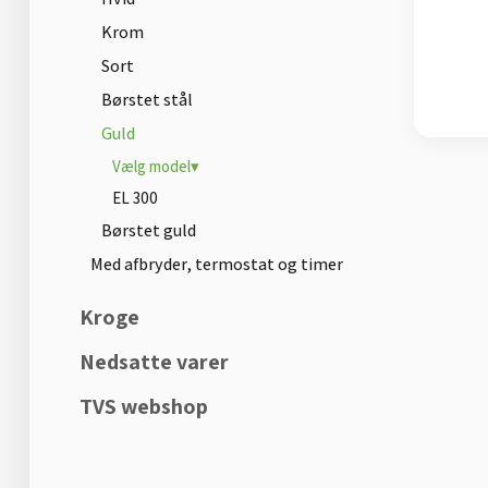
Krom
Sort
Børstet stål
Guld
Vælg model▾
EL 300
Børstet guld
Med afbryder, termostat og timer
Kroge
Nedsatte varer
TVS webshop