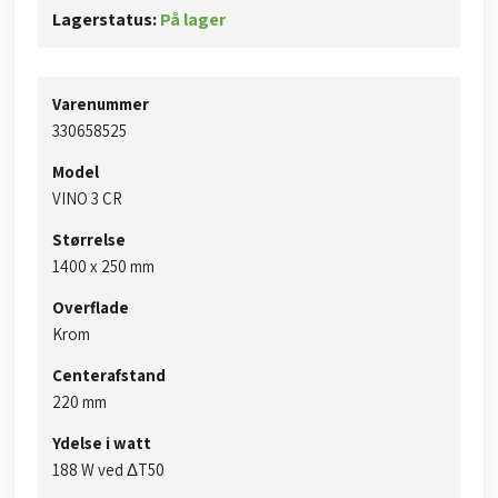
Lagerstatus:
På lager
Varenummer
​​​​330658525​
Model
​​VINO 3 CR
Størrelse
​1400 x 250 mm​​
Overflade
Krom​
Centerafstand
220 mm
Ydelse i watt
188 W ved ΔT50