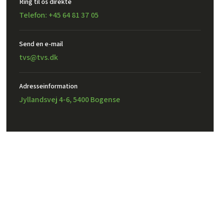
Ring til os direkte
Telefon: +45 64 81 37 05
Send en e-mail​
tvs@tvs.dk
Adresseinformation
Jyllandsvej 4-6, 5400 Bogense
Created and hosted by Group Online
TVS Design A/S – CVR: 32302971