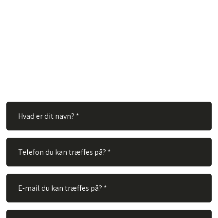
Har du spørgsmål?
Hos TVS Designradiatorer A/S besvarer vi gerne dine
spørgsmål. Ingen spørgsmål er for store eller for små. Derfor
er du velkommen til at kontakte os via vores kontaktformular.
Alt du skal gøre er at udfylde nedenstående felter og vi vil
besvare dit spørgsmål hurtigst muligt.