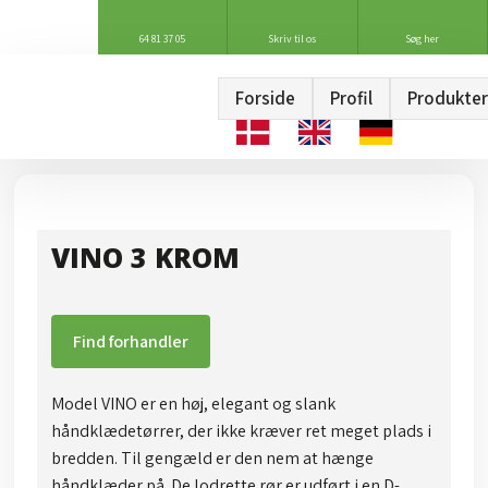
64 81 37 05
Skriv til os
Søg her
Forside
Profil
Produkter
VINO 3 KROM
Find forhandler
Model VINO er en høj, elegant og slank
håndklædetørrer, der ikke kræver ret meget plads i
bredden. Til gengæld er den nem at hænge
håndklæder på. De lodrette rør er udført i en D-