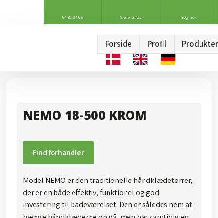
64 81 37 05
Skriv til os
Søg her
Forside
Profil
Produkter
NEMO 18-500 KROM​
Find forhandler
Model NEMO er den traditionelle håndklædetørrer,
der er en både effektiv, funktionel og god
investering til badeværelset. Den er således nem at
hænge håndklæderne op på, men har samtidig en