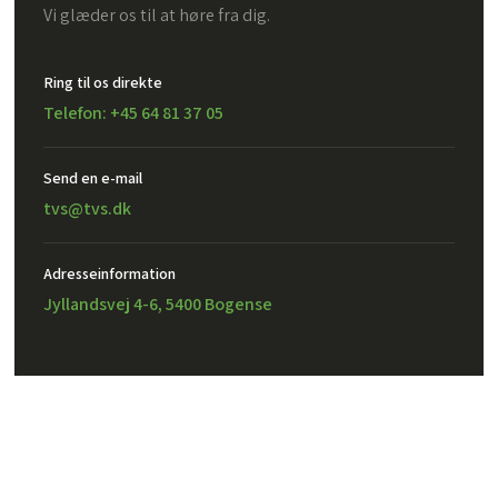
Vi glæder os til at høre fra dig.
Ring til os direkte
Telefon: +45 64 81 37 05
Send en e-mail​
tvs@tvs.dk
Adresseinformation
Jyllandsvej 4-6, 5400 Bogense
Created and hosted by Group Online
TVS Design A/S – CVR: 32302971