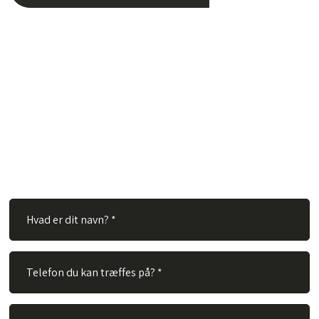
Har du spørgsmål?
Hos TVS Designradiatorer A/S besvarer vi gerne dine
spørgsmål. Ingen spørgsmål er for store eller for små. Derfor
er du velkommen til at kontakte os via vores kontaktformular.
Alt du skal gøre er at udfylde nedenstående felter og vi vil
besvare dit spørgsmål hurtigst muligt.