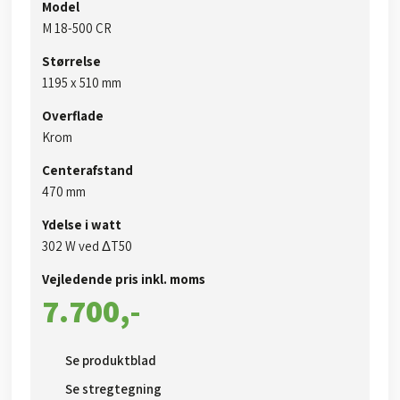
Model
M 18-500 CR
Størrelse
1195 x 510 mm
Overflade
Krom
Centerafstand
​470 mm
Ydelse i watt
302 W ved ΔT50​
Vejledende pris inkl. moms​
7.700,-​
Se produktblad​
Se stregtegning