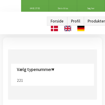
64 81 37 05
Skriv til os
Søg her
Forside
Profil
Produkter
Vælg typenummer▾
221