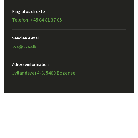
Ring til os direkte
Telefon: +45 64 81 37 05
Send en e-mail​
tvs@tvs.dk
Adresseinformation
Jyllandsvej 4-6, 5400 Bogense
Created and hosted by Group Online
TVS Design A/S – CVR: 32302971