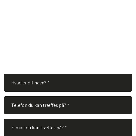
Har du spørgsmål?
Hos TVS Designradiatorer A/S besvarer vi gerne dine
spørgsmål. Ingen spørgsmål er for store eller for små. Derfor
er du velkommen til at kontakte os via vores kontaktformular.
Alt du skal gøre er at udfylde nedenstående felter og vi vil
besvare dit spørgsmål hurtigst muligt.