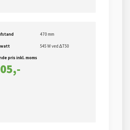
fstand
​470 mm
 watt
​545 W ved ΔT50​
de pris inkl. moms​
05,-​