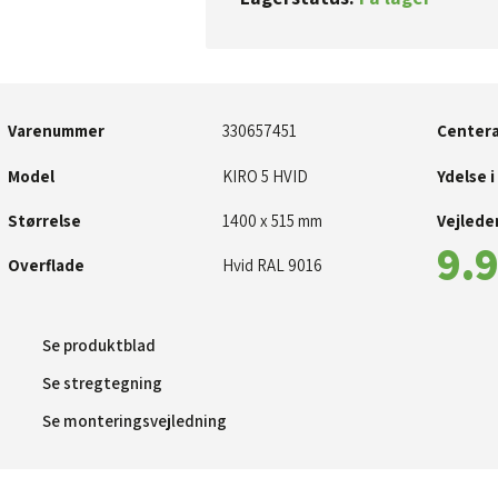
Varenummer
330657451​
Centera
Model
​​KIRO 5 HVID
Ydelse i
Størrelse
1400 x 515 mm
Vejleden
9.9
Overflade
Hvid RAL 9016
Se produktblad​
Se stregtegning
Se monteringsvejledning