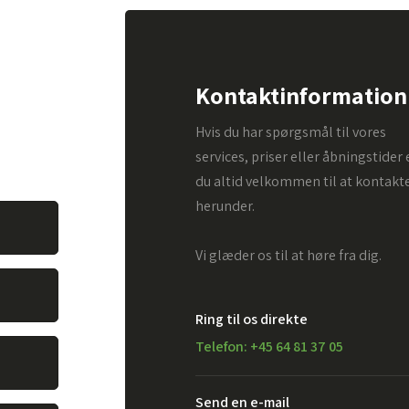
pørgsmål.
Kontaktinformation
. Alt du
Hvis du har spørgsmål til vores
vare dit
services, priser eller åbningstider 
du altid velkommen til at kontakt
herunder.
Vi glæder os til at høre fra dig.
Ring til os direkte
Telefon: +45 64 81 37 05
Send en e-mail​