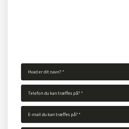
Har du spørgsmål?
Hos TVS Designradiatorer A/S besvarer vi gerne dine s
Ingen spørgsmål er for store eller for små. Derfor er du
velkommen til at kontakte os via vores kontaktformular
skal gøre er at udfylde nedenstående felter og vi vil bes
spørgsmål hurtigst muligt.