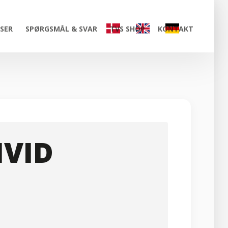
ISER
SPØRGSMÅL & SVAR
TVS SHOP
KONTAKT
HVID