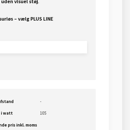
g uden visuel støj
.​
suriøs – vælg PLUS LINE
fstand
-
 i watt
105​
de pris inkl. moms​