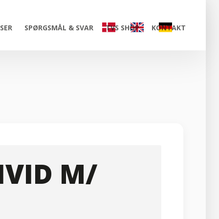
ISER
SPØRGSMÅL & SVAR
TVS SHOP
KONTAKT
HVID M/