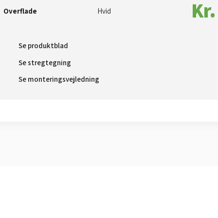
Kr.
Overflade
Hvid​
Se produktblad​
Se stregtegning
Se monteringsvejledning