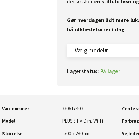
der ønsker
en stilfuld løsnin
Gør hverdagen lidt mere luk
håndklædetørrer i dag
Vælg model▾
Lagerstatus:
På lager
Varenummer
330617403
Centera
Model
PLUS 3 HVID m/ Wi-Fi
Forbrug
Størrelse
1500 x 280 mm​​
Vejleden