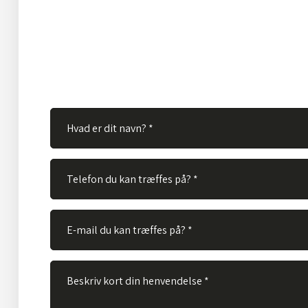
Hos TVS Designradiatorer A/S besvarer vi gerne dine s
Ingen spørgsmål er for store eller for små. Derfor er du
velkommen til at kontakte os via vores kontaktformular
skal gøre er at udfylde nedenstående felter og vi vil bes
spørgsmål hurtigst muligt.