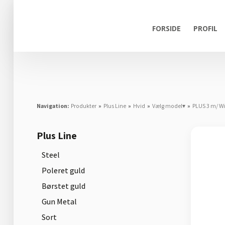
FORSIDE
PROFIL
Navigation:
Produkter
»
Plus Line
»
Hvid
»
Vælg model▾
»
PLUS 3 m/ Wi
Plus Line
Steel
Poleret guld
Børstet guld
Gun Metal
Sort