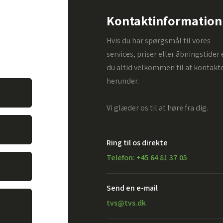
pørgsmål.
Kontaktinformation
. Alt du
Hvis du har spørgsmål til vores
vare dit
services, priser eller åbningstider 
du altid velkommen til at kontakt
herunder.
Vi glæder os til at høre fra dig.
Ring til os direkte
Telefon: +45 64 81 37 05
Send en e-mail​
tvs@tvs.dk