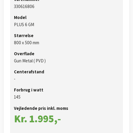
330616806​
Model
PLUS 6 GM​
Størrelse
800 x 500 mm​
Overflade
Gun Metal ( PVD )​
Centerafstand
-​
Forbrug i watt
145​
Vejledende pris inkl. moms​
Kr. 1.995,-​