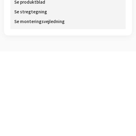
Se produkt​blad​
Se stre​gtegning
Se monteringsvejledning