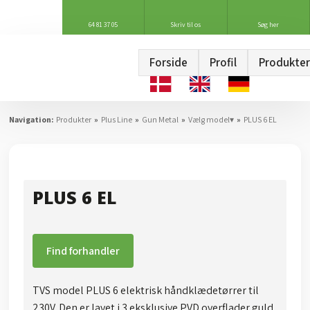
64 81 37 05
Skriv til os
Søg her
Forside
Profil
Produkter
Navigation:
Produkter
»
Plus Line
»
Gun Metal
»
Vælg model▾
»
PLUS 6 EL
PLUS 6 EL
Find forhandler
TVS model PLUS 6 elektrisk håndklædetørrer til
230V. Den er lavet i 3 eksklusive PVD overflader guld,