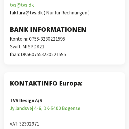
tvs@tvs.dk
faktura@tvs.dk
​ ( Nur für Rechnungen )
BANK INFORMATIONEN
​Konto nr. 0755-3230221595
​Swift: MISPDK21
​Iban: DK5607553230221595
​KONTAKTINFO Europa:
TVS Design A/S
Jyllandsvej 4-6, DK-5400 Bogense
VAT: 32302971​