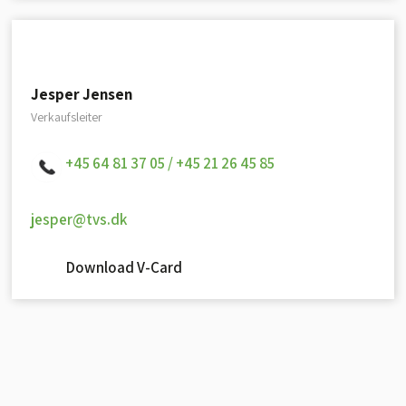
Jesper Jensen
Verkaufsleiter
+45 64 81 37 05 /
+45 21 26 45 85
jesper@tvs.dk
Download V-Card​