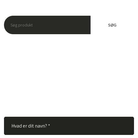
Har du spørgsmål?
Hos TVS Designradiatorer A/S besvarer vi gerne dine
spørgsmål. Ingen spørgsmål er for store eller for små. Derfor
er du velkommen til at kontakte os via vores kontaktformular.
Alt du skal gøre er at udfylde nedenstående felter og vi vil
besvare dit spørgsmål hurtigst muligt.