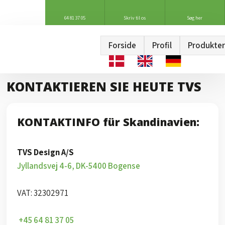
64 81 37 05
Skriv til os
Søg her
Forside
Profil
Produkter
KONTAKTIEREN SIE HEUTE TVS​
​KONTAKTINFO für Skandinavien:
TVS Design A/S
Jyllandsvej 4-6, DK-5400 Bogense
VAT: 32302971​
​
+45 64 81 37 05