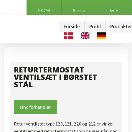
64 81 37 05
Skriv til os
Søg her
Forside
Profil
Produkter
RETURTERMOSTAT
VENTILSÆT I BØRSTET
STÅL
Find forhandler
Retur ventilsæt type 120, 121, 220 og 212 er vinkel
ventilsæt med retur termostat som bruges når man