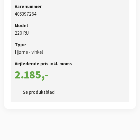
Varenummer
405397264​
Model
​​220 RU
Type
​​Hjørne - vinkel
Vejledende pris inkl. moms​
2.185,-​
Se produktblad​