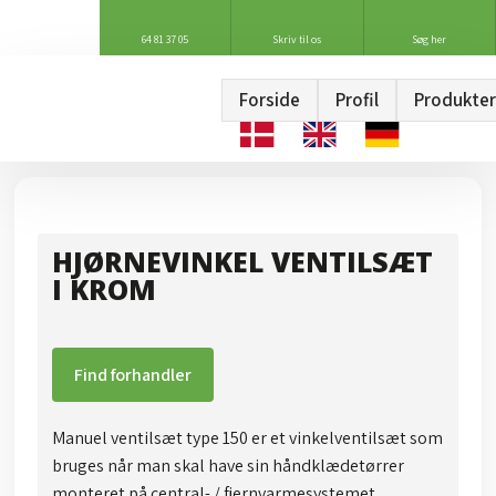
64 81 37 05
Skriv til os
Søg her
Forside
Profil
Produkter
HJØRNEVINKEL VENTILSÆT
I KROM
Find forhandler
Manuel ventilsæt type 150 er et vinkelventilsæt som
bruges når man skal have sin håndklædetørrer
monteret på central- / fjernvarmesystemet.