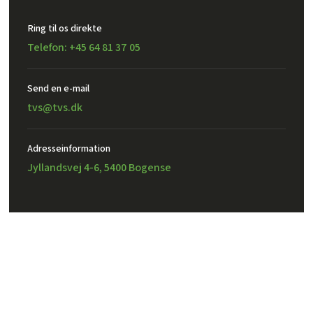
Ring til os direkte
Telefon: +45 64 81 37 05
Send en e-mail​
tvs@tvs.dk
Adresseinformation
Jyllandsvej 4-6, 5400 Bogense
Created and hosted by Group Online
TVS Design A/S – CVR: 32302971