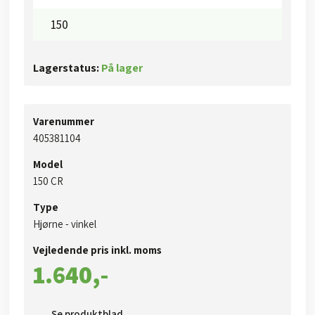
150
Lagerstatus:
På lager
Varenummer
405381104​​
Model
​150 CR
Type
​​Hjørne - vinkel
Vejledende pris inkl. moms​
1.640,-​
Se produktblad​