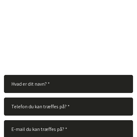
Har du spørgsmål?
Hos TVS Designradiatorer A/S besvarer vi gerne dine
spørgsmål. Ingen spørgsmål er for store eller for små. Derfor
er du velkommen til at kontakte os via vores kontaktformular.
Alt du skal gøre er at udfylde nedenstående felter og vi vil
besvare dit spørgsmål hurtigst muligt.