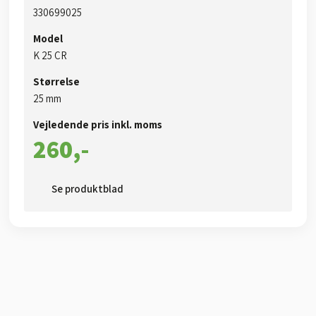
330699025​
Model
​​K 25​ CR
Størrelse
​25 mm​
Vejledende pris inkl. moms​
260,-​
Se produktblad​