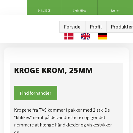
64 81 37 05
Skriv til os
Søg her
Forside
Profil
Produkter
KROGE KROM, 25MM
Find forhandler
Krogene fra TVS kommer i pakker med 2 stk. De
”klikkes” nemt på de vandrette rør og gør det
nemmere at hænge håndklæder og viskestykker
op.