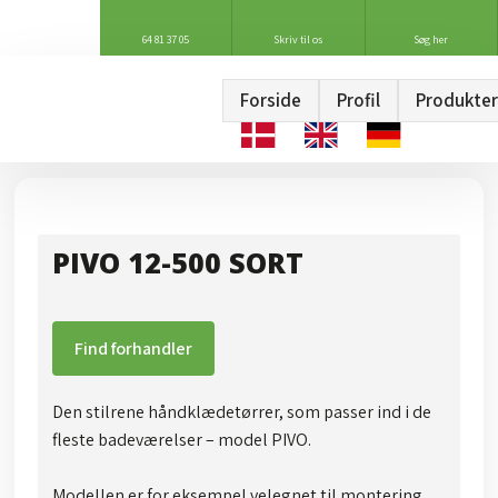
64 81 37 05
Skriv til os
Søg her
Forside
Profil
Produkter
PIVO 12-500 SORT
Find forhandler
Den stilrene håndklædetørrer, som passer ind i de
fleste badeværelser – model PIVO.
Modellen er for eksempel velegnet til montering