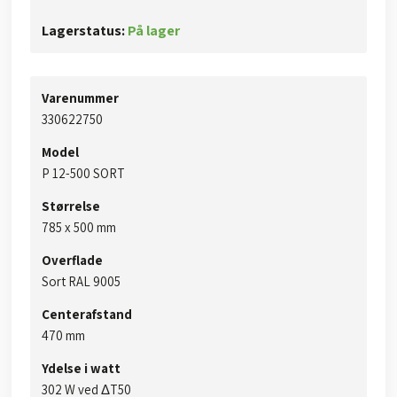
Lagerstatus:
På lager
Varenummer
​​​​​330622750​
Model
​P 12-500 SORT
Størrelse
785 x 500 mm​
Overflade
Sort RAL 9005
Centerafstand
470 mm
Ydelse i watt
​​302 W ved ΔT50​