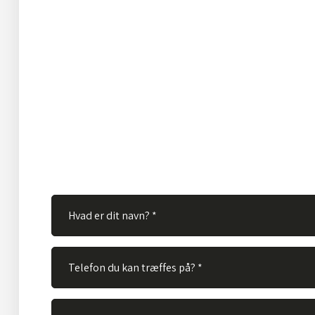
Har du spørgsmål?
Hos TVS Designradiatorer A/S besvarer vi gerne dine s
Ingen spørgsmål er for store eller for små. Derfor er du
velkommen til at kontakte os via vores kontaktformular
skal gøre er at udfylde nedenstående felter og vi vil bes
spørgsmål hurtigst muligt.