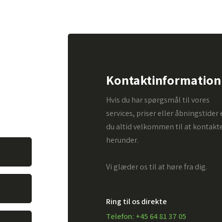
pørgsmål.
Kontaktinformation
. Alt du
Hvis du har spørgsmål til vores
vare dit
services, priser eller åbningstider 
du altid velkommen til at kontakt
herunder.
Vi glæder os til at høre fra dig.
Ring til os direkte
Telefon: +45 64 81 37 05