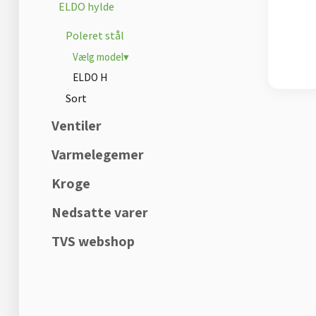
ELDO hylde
Poleret stål
Vælg model▾
ELDO H
Sort
Ventiler
Varmelegemer
Kroge
Nedsatte varer
TVS webshop