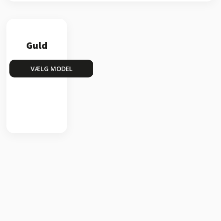
Guld
VÆLG MODEL​