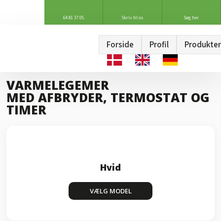
64 81 37 05
Skriv til os
Søg her
Forside
Profil
Produkter
VARMELEGEMER
​MED AFBRYDER, TERMOSTAT OG
TIMER
Hvid
VÆLG MODEL