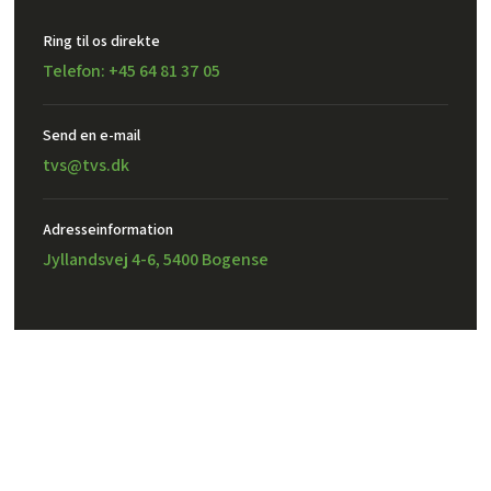
Ring til os direkte
Telefon: +45 64 81 37 05
Send en e-mail​
tvs@tvs.dk
Adresseinformation
Jyllandsvej 4-6, 5400 Bogense
Created and hosted by Group Online
TVS Design A/S – CVR: 32302971