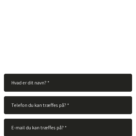
Har du spørgsmål?
Hos TVS Designradiatorer A/S besvarer vi gerne dine
spørgsmål. Ingen spørgsmål er for store eller for små. Derfor
er du velkommen til at kontakte os via vores kontaktformular.
Alt du skal gøre er at udfylde nedenstående felter og vi vil
besvare dit spørgsmål hurtigst muligt.