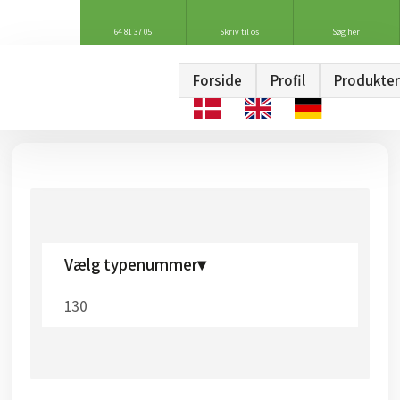
64 81 37 05
Skriv til os
Søg her
Forside
Profil
Produkter
Vælg typenummer▾
130