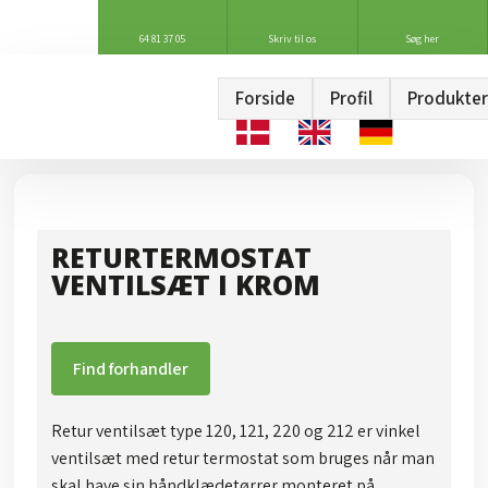
64 81 37 05
Skriv til os
Søg her
Forside
Profil
Produkter
RETURTERMOSTAT
VENTILSÆT I KROM
Find forhandler
Retur ventilsæt type 120, 121, 220 og 212 er vinkel
ventilsæt med retur termostat som bruges når man
skal have sin håndklædetørrer monteret på