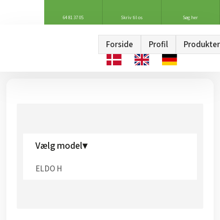
64 81 37 05
Skriv til os
Søg her
Forside
Profil
Produkter
Vælg model▾
ELDO H