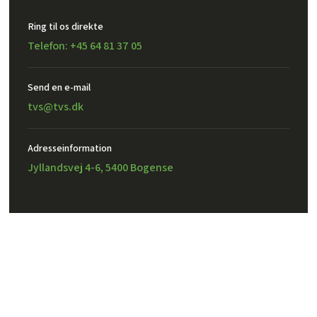
Ring til os direkte
Telefon: +45 64 81 37 05
Send en e-mail​
tvs@tvs.dk
Adresseinformation
Jyllandsvej 4-6, 5400 Bogense
Created and hosted by Group Online
TVS Design A/S – CVR: 32302971