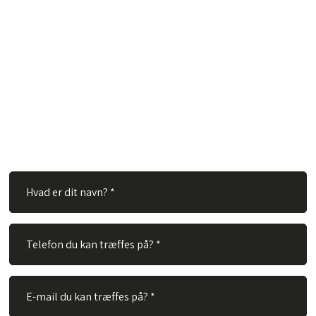
Har du spørgsmål?
Hos TVS Designradiatorer A/S besvarer vi gerne dine
spørgsmål. Ingen spørgsmål er for store eller for små. Derfor
er du velkommen til at kontakte os via vores kontaktformular.
Alt du skal gøre er at udfylde nedenstående felter og vi vil
besvare dit spørgsmål hurtigst muligt.