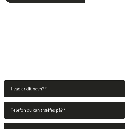
Har du spørgsmål?
Hos TVS Designradiatorer A/S besvarer vi gerne dine
spørgsmål. Ingen spørgsmål er for store eller for små. Derfor
er du velkommen til at kontakte os via vores kontaktformular.
Alt du skal gøre er at udfylde nedenstående felter og vi vil
besvare dit spørgsmål hurtigst muligt.