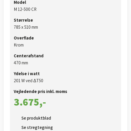
Model
M 12-500 CR
Størrelse
785 x 510 mm
Overflade
Krom
Centerafstand
470 mm
Ydelse i watt
201 W ved ΔT50​
Vejledende pris inkl. moms​
3.675,-​
Se produktblad​
Se stregtegning