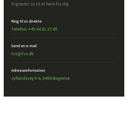
Vi glæder os til at høre fra dig.
Ring til os direkte
Telefon: +45 64 81 37 05
Send en e-mail​
tvs@tvs.dk
Adresseinformation
Jyllandsvej 4-6, 5400 Bogense
Created and hosted by Group Online
TVS Design A/S – CVR: 32302971