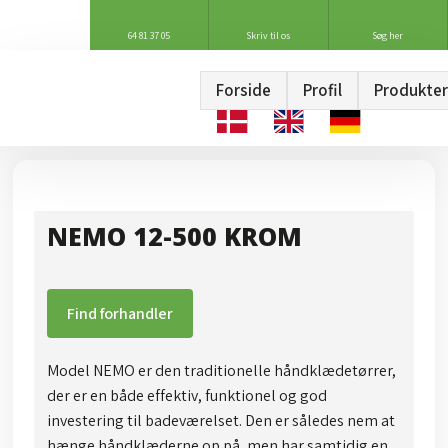
64 81 37 05
Skriv til os
Søg her
Forside
Profil
Produkter
NEMO 12-500 KROM
Find forhandler
Model NEMO er den traditionelle håndklædetørrer,
der er en både effektiv, funktionel og god
investering til badeværelset. Den er således nem at
hænge håndklæderne op på, men har samtidig en