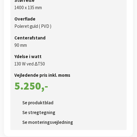
Størrelse
1400 x 135 mm
Overflade
Poleret guld ( PVD )
Centerafstand
90 mm
Ydelse i watt
130 W ved ΔT50​
Vejledende pris inkl. moms​
5.250,-​
Se produktblad​
Se stregtegning
Se monteringsvejledning