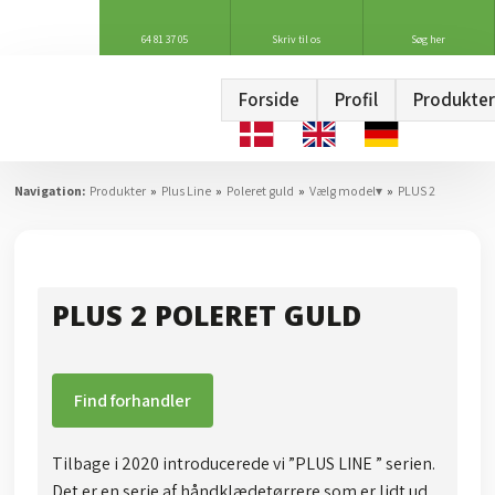
64 81 37 05
Skriv til os
Søg her
Forside
Profil
Produkter
Navigation:
Produkter
»
Plus Line
»
Poleret guld
»
Vælg model▾
»
PLUS 2
PLUS 2 POLERET GULD
Find forhandler
Tilbage i 2020 introducerede vi ”PLUS LINE ” serien.
Det er en serie af håndklædetørrere som er lidt ud