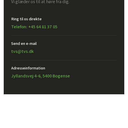
Vi glæder os til at høre fra dig.
Ring til os direkte
Telefon: +45 64 81 37 05
Send en e-mail​
tvs@tvs.dk
Adresseinformation
Jyllandsvej 4-6, 5400 Bogense
Created and hosted by Group Online
TVS Design A/S – CVR: 32302971