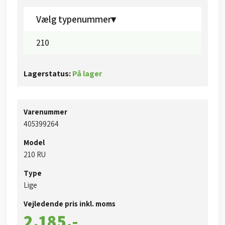
Vælg typenummer▾
210
Lagerstatus:
På lager
Varenummer
405399264
Model
​​210 RU
Type
Lige
Vejledende pris inkl. moms​
2.185,-​