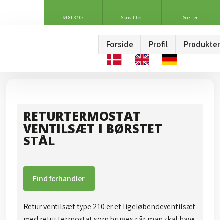
64 81 37 05
Skriv til os
Søg her
Forside
Profil
Produkter
RETURTERMOSTAT
VENTILSÆT I BØRSTET
STÅL
Find forhandler
Retur ventilsæt type 210 er et ligeløbendeventilsæt
med retur termostat som bruges når man skal have