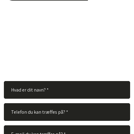
Har du spørgsmål?
Hos TVS Designradiatorer A/S besvarer vi gerne dine
spørgsmål. Ingen spørgsmål er for store eller for små. Derfor
er du velkommen til at kontakte os via vores kontaktformular.
Alt du skal gøre er at udfylde nedenstående felter og vi vil
besvare dit spørgsmål hurtigst muligt.