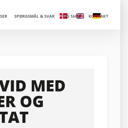
ISER
SPØRGSMÅL & SVAR
TVS SHOP
KONTAKT
HVID MED
ER OG
TAT