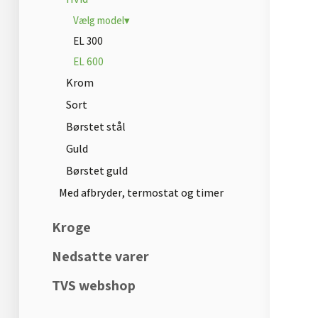
Vælg model▾
EL 300
EL 600
Krom
Sort
Børstet stål
Guld
Børstet guld
Med afbryder, termostat og timer
Kroge
Nedsatte varer
TVS webshop