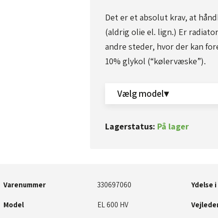
Det er et absolut krav, at hån
(aldrig olie el. lign.) Er radi
andre steder, hvor der kan for
10% glykol (“kølervæske”).​​
Vælg model▾
Lagerstatus:
På lager
Varenummer
330697060​
Ydelse i
Model
​EL 600 HV​
Vejleden