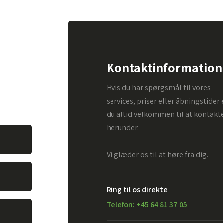
pørgsmål.
Kontaktinformation
. Alt du
Hvis du har spørgsmål til vores
vare dit
services, priser eller åbningstider 
du altid velkommen til at kontakt
herunder.
Vi glæder os til at høre fra dig.
Ring til os direkte
Telefon: +45 64 81 37 05