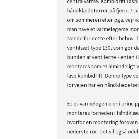
centralvarme. Kombidrift løsn
håndklædetørrer på fjern- / c
om sommeren eller pga. vejrko
man have et varmelegeme mon
tænde for dette efter behov. T
ventilsæt type 130, som gør d
bunden af ventilerne - enten i 
monteres som et almindeligt ve
lave kombidrift. Denne type ve
forvejen har en håndklædetørr
Et el-varmelegeme er i princip
monteres forneden i håndklædet
hvorfor en montering foroven 
nederste rør. Det vil også øde