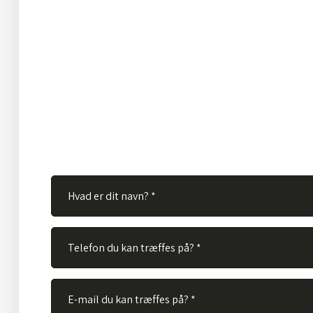
Har du spørgsmål?
Hos TVS Designradiatorer A/S besvarer vi gerne dine s
Ingen spørgsmål er for store eller for små. Derfor er du
velkommen til at kontakte os via vores kontaktformular
skal gøre er at udfylde nedenstående felter og vi vil bes
spørgsmål hurtigst muligt.