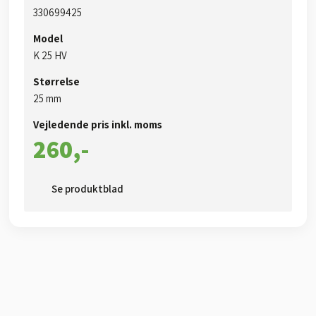
330699425​
Model
​​K 25​ HV
Størrelse
​25 mm​
Vejledende pris inkl. moms​
260,-​
Se produktblad​