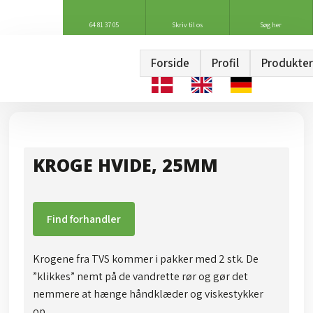
64 81 37 05
Skriv til os
Søg her
Forside
Profil
Produkter
KROGE HVIDE, 25MM
Find forhandler
Krogene fra TVS kommer i pakker med 2 stk. De
”klikkes” nemt på de vandrette rør og gør det
nemmere at hænge håndklæder og viskestykker
op.